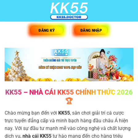
Skip
to
content
ĐĂNG KÝ
ĐĂNG NHẬP
KK55 – NHÀ CÁI KK55 CHÍNH THỨC 2026
🏆
Chào mừng bạn đến với
KK55
, sân chơi giải trí cá cược
trực tuyến đẳng cấp và minh bạch hàng đầu châu Á hiện
nay. Với sự đầu tư mạnh mẽ vào công nghệ và chất lượng
dịch vụ,
nhà cái KK55
tự hào mang đến cho hàng triệu