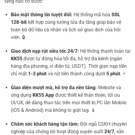
tảng nào có được:
Bảo mật thông tin tuyệt đối:
Hệ thống mã hóa
SSL
128-bit
kết hợp cùng tường lửa đa tầng giúp bảo vệ
toàn bộ dữ liệu cá nhân và lịch sử giao dịch của hội
viên. 🔒
Giao dịch nạp rút siêu tốc 24/7:
Hệ thống thanh toán tại
KK55
được tự động hóa tối đa, hỗ trợ đa kênh (ngân
hàng địa phương, ví điện tử, USDT). Thời gian nạp tiền
chỉ mất
1-3 phút
và rút tiền thành công dưới
5 phút
. ⚡
Giao diện mượt mà, hỗ trợ đa nền tảng:
Website và
ứng dụng
KK55 App
được thiết kế thân thiện, tối ưu
UI/UX, dễ dàng thao tác trên mọi thiết bị PC lẫn Mobile
(iOS & Android) mà không lo giật lag. 📱
Chăm sóc khách hàng tận tâm:
Đội ngũ CSKH chuyên
nghiệp của chúng tôi hoạt động xuyên suốt
24/7
, sẵn