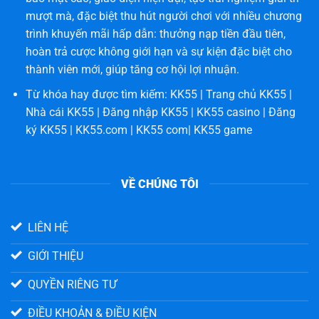
mượt mà, đặc biệt thu hút người chơi với nhiều chương
trình khuyến mãi hấp dẫn: thưởng nạp tiền đầu tiên,
hoàn trả cược không giới hạn và sự kiện đặc biệt cho
thành viên mới, giúp tăng cơ hội lợi nhuận.
Từ khóa hay được tìm kiếm: KK55 | Trang chủ KK55 |
Nhà cái KK55 | Đăng nhập KK55 | KK55 casino | Đăng
ký KK55 | KK55.com | KK55 com| KK55 game
VỀ CHÚNG TÔI
LIÊN HỆ
GIỚI THIỆU
QUYỀN RIÊNG TƯ
ĐIỀU KHOẢN & ĐIỀU KIỆN