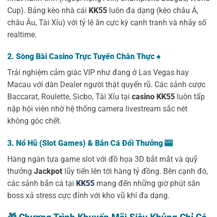
Cup). Bảng kèo nhà cái
KK55
luôn đa dạng (kèo châu Á,
châu Âu, Tài Xỉu) với tỷ lệ ăn cực kỳ cạnh tranh và nhảy số
realtime.
2.
Sòng Bài Casino Trực Tuyến Chân Thực
♠️
Trải nghiệm cảm giác VIP như đang ở Las Vegas hay
Macau với dàn Dealer người thật quyến rũ. Các sảnh cược
Baccarat, Roulette, Sicbo, Tài Xỉu tại
casino KK55
luôn tấp
nập hội viên nhờ hệ thống camera livestream sắc nét
không góc chết.
3.
Nổ Hũ (Slot Games) & Bắn Cá Đổi Thưởng
🎰
Hàng ngàn tựa game slot với đồ họa 3D bắt mắt và quỹ
thưởng
Jackpot
lũy tiến lên tới hàng tỷ đồng. Bên cạnh đó,
các sảnh bắn cá tại
KK55
mang đến những giờ phút săn
boss xả stress cực đỉnh với kho vũ khí đa dạng.