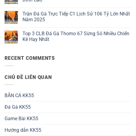
Đề
Đánh
Cực
Bao
No
Hay
Lô
Comments
Trận Đá Gà Trực Tiếp C1 Lịch Sử 106 Tỷ Lớn Nhất
Có
Chi
on
Thể
Tiết
Sảnh
Năm 2025
Bạn
Và
AOG
Chưa
Dễ
Đá
No
Biết
Về
Gà
Comments
Top 3 CLB Đá Gà Thomo 67 Sừng Sỏ Nhiều Chiến
Bờ
Tại
on
Ngay
KK55
Trận
Kê Hay Nhất
Lần
–
Đá
Đầu
Trải
Gà
No
Nghiệm
Trực
Comments
Đá
Tiếp
on
RECENT COMMENTS
Gà
C1
Top
Đỉnh
Lịch
3
Cao
Sử
CLB
106
Đá
Tỷ
Gà
CHỦ ĐỀ LIÊN QUAN
Lớn
Thomo
Nhất
67
Năm
Sừng
2025
Sỏ
Nhiều
BẮN CÁ KK55
Chiến
Kê
Hay
Đá Gà KK55
Nhất
Game Bài KK55
Hướng dẫn KK55