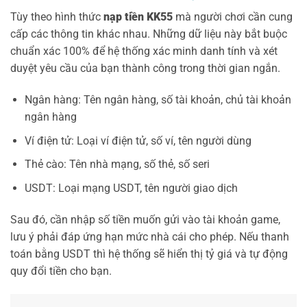
Tùy theo hình thức
nạp tiền KK55
mà người chơi cần cung
cấp các thông tin khác nhau. Những dữ liệu này bắt buộc
chuẩn xác 100% để hệ thống xác minh danh tính và xét
duyệt yêu cầu của bạn thành công trong thời gian ngắn.
Ngân hàng: Tên ngân hàng, số tài khoản, chủ tài khoản
ngân hàng
Ví điện tử: Loại ví điện tử, số ví, tên người dùng
Thẻ cào: Tên nhà mạng, số thẻ, số seri
USDT: Loại mạng USDT, tên người giao dịch
Sau đó, cần nhập số tiền muốn gửi vào tài khoản game,
lưu ý phải đáp ứng hạn mức nhà cái cho phép. Nếu thanh
toán bằng USDT thì hệ thống sẽ hiển thị tỷ giá và tự động
quy đổi tiền cho bạn.