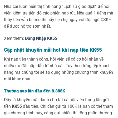
Nhà cái luôn hiển thị tính năng “Lịch sử giao dịch” để hội
viên kiểm tra tiến độ các phiên nạp rút. Nếu quá 1 tiếng mà
thấy tiền vẫn bị treo thì hãy liên hệ ngay với đội ngũ CSKH
để được hỗ trợ sớm nhất.
Xem thêm:
Đăng Nhập KK55
Cập nhật khuyến mãi hot khi nạp tiền KK55
Khi nạp tiền thành công, hội viên sẽ có cơ hội nhận về
nhiều ưu đãi hấp dẫn từ nhà cái. Tùy theo từng tệp khách
hàng mà chúng tôi sẽ áp dụng những chương trình khuyến
mãi khác nhau.
Thưởng nạp lần đầu đến 8.888K
Đây là khuyến mãi dành cho tất cả hội viên trong lần gửi
tiền
KK55
đầu tiên. Chỉ cần gửi từ 100K là bạn có thể tham
gia chương trình này, càng gửi nhiều thì tổng phần thưởng