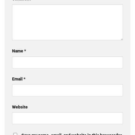
Name
*
Email
*
Website