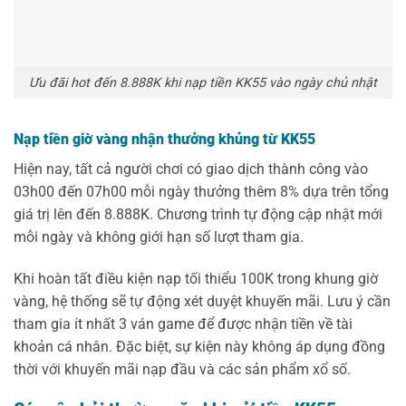
Ưu đãi hot đến 8.888K khi nạp tiền KK55 vào ngày chủ nhật
Nạp tiền giờ vàng nhận thưởng khủng từ KK55
Hiện nay, tất cả người chơi có giao dịch thành công vào
03h00 đến 07h00 mỗi ngày thưởng thêm 8% dựa trên tổng
giá trị lên đến 8.888K. Chương trình tự động cập nhật mới
mỗi ngày và không giới hạn số lượt tham gia.
Khi hoàn tất điều kiện nạp tối thiểu 100K trong khung giờ
vàng, hệ thống sẽ tự động xét duyệt khuyến mãi. Lưu ý cần
tham gia ít nhất 3 ván game để được nhận tiền về tài
khoản cá nhân. Đặc biệt, sự kiện này không áp dụng đồng
thời với khuyến mãi nạp đầu và các sản phẩm xổ số.