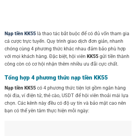
Nạp tiền KK55
là thao tác bắt buộc để có đủ vốn tham gia
cá cược trực tuyến. Quy trình giao dịch đơn giản, nhanh
chóng cùng 4 phương thức khác nhau đảm bảo phù hợp
với mọi khách hàng. Đặc biệt, hội viên
KK55
gửi tiền thành
công còn có cơ hội nhận thêm nhiều ưu đãi cực chất.
Tổng hợp 4 phương thức nạp tiền KK55
Nạp tiền KK55
có 4 phương thức tiện lợi gồm ngân hàng
nội địa, ví điện tử, thẻ cào, USDT để hội viên thoải mái lựa
chọn. Các kênh này đều có độ uy tín và bảo mật cao nên
bạn có thể yên tâm thực hiện mỗi ngày: