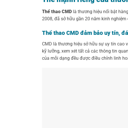
Thể thao CMD
là thương hiệu nổi bật hàng
2008, đã sở hữu gần 20 năm kinh nghiệm 
Thể thao CMD đảm bảo uy tín, đá
CMD là thương hiệu sở hữu sự uy tín cao vớ
kỹ lưỡng, xem xét tất cả các thông tin quan
của mỗi dạng đều được điều chỉnh linh hoạ