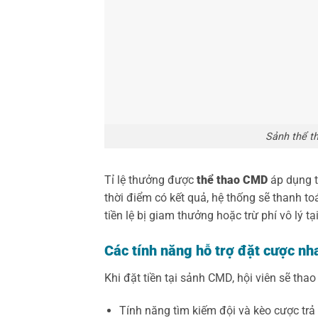
Sảnh thể t
Tỉ lệ thưởng được
thể thao CMD
áp dụng t
thời điểm có kết quả, hệ thống sẽ thanh t
tiền lệ bị giam thưởng hoặc trừ phí vô lý t
Các tính năng hỗ trợ đặt cược nha
Khi đặt tiền tại sảnh CMD, hội viên sẽ thao
Tính năng tìm kiếm đội và kèo cược trả 