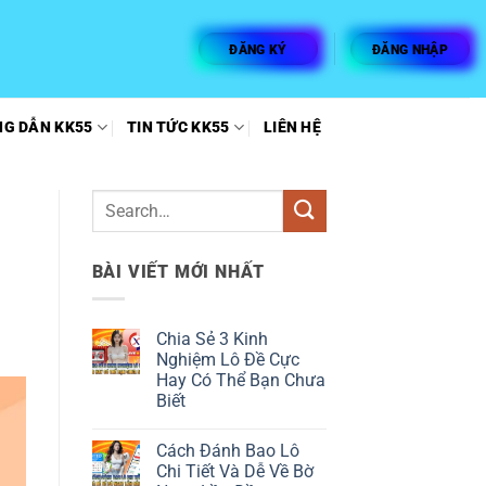
ĐĂNG KÝ
ĐĂNG NHẬP
G DẪN KK55
TIN TỨC KK55
LIÊN HỆ
BÀI VIẾT MỚI NHẤT
Chia Sẻ 3 Kinh
Nghiệm Lô Đề Cực
Hay Có Thể Bạn Chưa
Biết
No
Comments
Cách Đánh Bao Lô
on
Chia
Chi Tiết Và Dễ Về Bờ
Sẻ