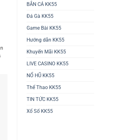
Nhiều
BẮN CÁ KK55
Chiến
Kê
Hay
Đá Gà KK55
Nhất
Game Bài KK55
Hướng dẫn KK55
án
Khuyến Mãi KK55
s
LIVE CASINO KK55
NỔ HŨ KK55
Thể Thao KK55
TIN TỨC KK55
Xổ Số KK55