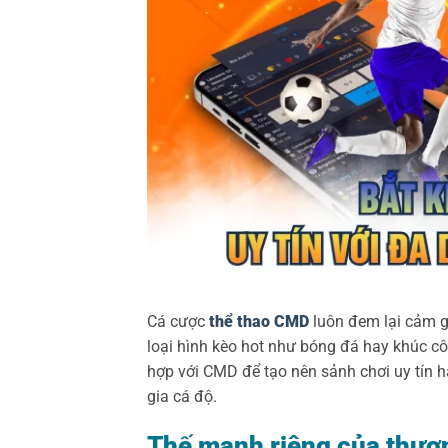
Cá cược
thể thao CMD
luôn đem lại cảm g
loại hình kèo hot như bóng đá hay khúc côn
hợp với CMD để tạo nên sảnh chơi uy tín h
gia cá độ.
Thế mạnh riêng của thươ