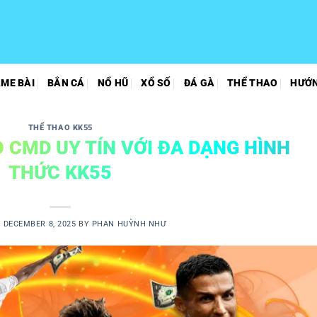
ME BÀI
BẮN CÁ
NỔ HŨ
XỔ SỐ
ĐÁ GÀ
THỂ THAO
HƯỚN
THỂ THAO KK55
 CMD UY TÍN VỚI ĐA DẠNG HÌNH
THỨC KK55
N
DECEMBER 8, 2025
BY
PHAN HUỲNH NHƯ