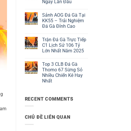
Ngay Lần Đầu
3
Kinh
No
Nghiệm
Comments
Lô
Sảnh AOG Đá Gà Tại
on
Đề
Cách
KK55 – Trải Nghiệm
Cực
Đánh
Hay
Đá Gà Đỉnh Cao
Bao
Có
Lô
No
Thể
Chi
Comments
Bạn
Tiết
Trận Đá Gà Trực Tiếp
on
Chưa
Và
Sảnh
Biết
C1 Lịch Sử 106 Tỷ
Dễ
AOG
Về
Lớn Nhất Năm 2025
Đá
Bờ
Gà
No
Ngay
Tại
Comments
Lần
KK55
Top 3 CLB Đá Gà
on
Đầu
–
Trận
Thomo 67 Sừng Sỏ
Trải
Đá
Nghiệm
Nhiều Chiến Kê Hay
Gà
Đá
Trực
Nhất
Gà
Tiếp
Đỉnh
No
C1
Cao
Comments
Lịch
ng
on
Sử
RECENT COMMENTS
Top
106
3
Tỷ
CLB
Lớn
tham
Đá
Nhất
Gà
Năm
CHỦ ĐỀ LIÊN QUAN
Thomo
2025
67
Sừng
Sỏ